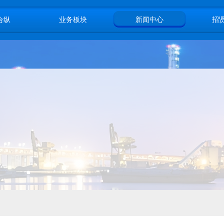
合纵
业务板块
新闻中心
招