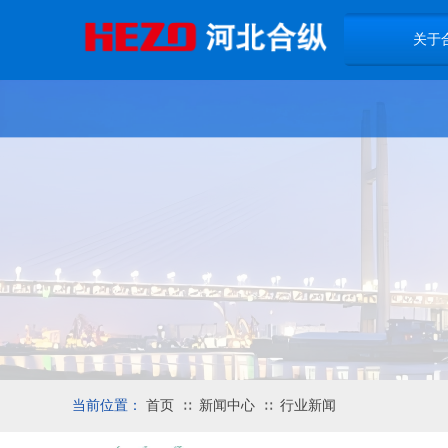
关于
当前位置：
首页
新闻中心
行业新闻
∷
∷