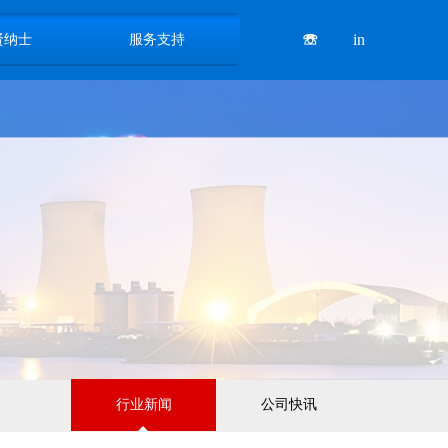
贤纳士
服务支持
☏
in
行业新闻
公司快讯